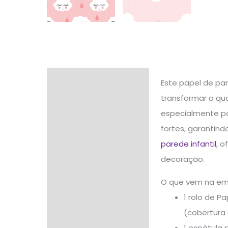
Descrição
Este papel de par
transformar o qu
Informação adicional
especialmente par
Avaliações (0)
fortes, garantind
parede infantil
, o
decoração.
O que vem na e
1 rolo de P
(cobertura
1 espátula 