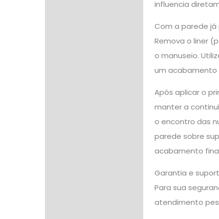
influencia diret
Com a parede já 
Remova o liner (p
o manuseio. Utili
um acabamento u
Após aplicar o p
manter a continu
o encontro das n
parede sobre supe
acabamento final
Garantia e supor
Para sua seguranç
atendimento pes