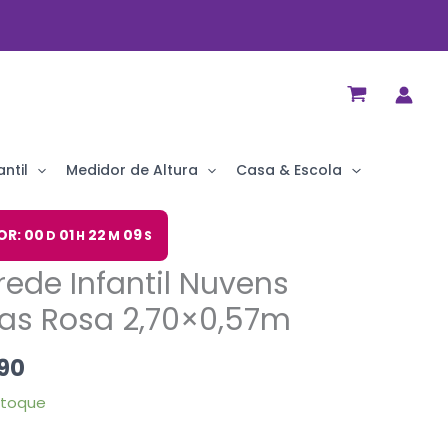
ntil
Medidor de Altura
Casa & Escola
O
OR: 00
01
22
08
D
H
M
S
preço
rede Infantil Nuvens
al
atual
é:
as Rosa 2,70×0,57m
90.
R$ 75,90.
90
stoque