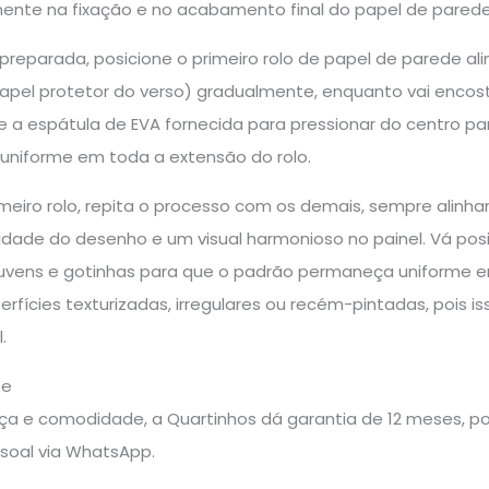
amente na fixação e no acabamento final do papel de parede
preparada, posicione o primeiro rolo de papel de parede al
apel protetor do verso) gradualmente, enquanto vai encosta
ze a espátula de EVA fornecida para pressionar do centro par
niforme em toda a extensão do rolo.
rimeiro rolo, repita o processo com os demais, sempre al
idade do desenho e um visual harmonioso no painel. Vá pos
uvens e gotinhas para que o padrão permaneça uniforme em 
rfícies texturizadas, irregulares ou recém-pintadas, pois
.
te
a e comodidade, a Quartinhos dá garantia de 12 meses, pos
soal via WhatsApp.