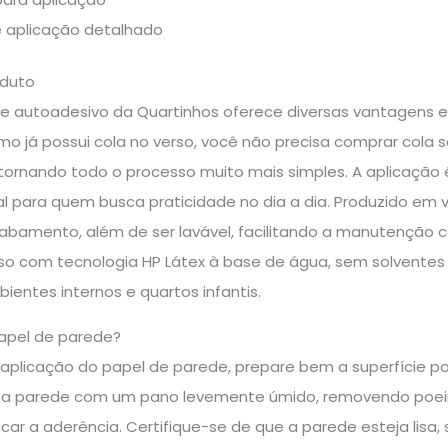
e aplicação detalhado
oduto
e autoadesivo da Quartinhos oferece diversas vantagens 
mo já possui cola no verso, você não precisa comprar cola
, tornando todo o processo muito mais simples. A aplicação 
l para quem busca praticidade no dia a dia. Produzido em vi
cabamento, além de ser lavável, facilitando a manutenção
sso com tecnologia HP Látex à base de água, sem solvente
ientes internos e quartos infantis.
apel de parede?
a aplicação do papel de parede, prepare bem a superfície pa
 a parede com um pano levemente úmido, removendo poeira
car a aderência. Certifique-se de que a parede esteja lisa, s