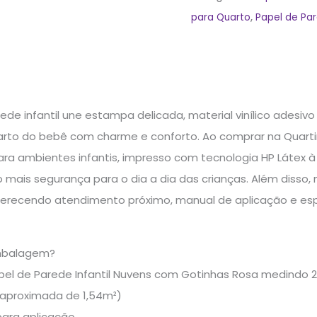
para Quarto
,
Papel de Pa
ede infantil une estampa delicada, material vinílico adesivo 
arto do bebê com charme e conforto. Ao comprar na Quart
a ambientes infantis, impresso com tecnologia HP Látex à 
o mais segurança para o dia a dia das crianças. Além disso,
ferecendo atendimento próximo, manual de aplicação e espá
mbalagem?
apel de Parede Infantil Nuvens com Gotinhas Rosa medindo
 aproximada de 1,54m²)
para aplicação