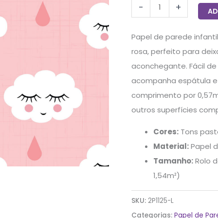
-
+
2,70x0,57m
AD
quantidade
Papel de parede infant
rosa, perfeito para dei
aconchegante. Fácil de a
acompanha espátula e 
comprimento por 0,57m d
outros superfícies comp
Cores:
Tons paste
Material:
Papel d
Tamanho:
Rolo d
1,54m²)
SKU:
2P1125-L
Categorias:
Papel de Pa