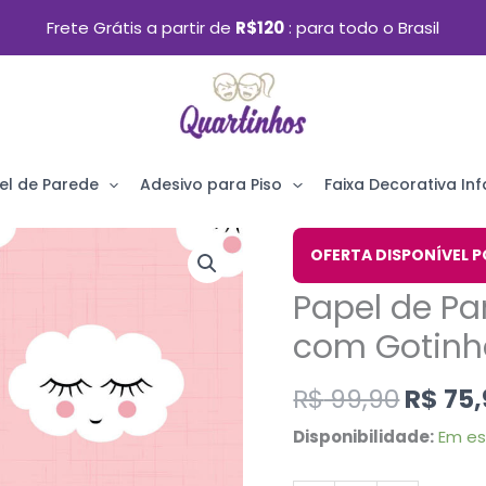
Frete Grátis a partir de
R$120
para todo o Brasil
el de Parede
Adesivo para Piso
Faixa Decorativa Infa
O
Papel
OFERTA DISPONÍVEL P
preço
de
Papel de Pa
origin
Parede
era:
com Gotinh
Infantil
R$ 99,
Nuvens
R$
99,90
R$
75,
com
Disponibilidade:
Em e
Gotinhas
Rosa