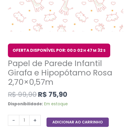
OFERTA DISPONÍVEL POR: 00
02
47
32
D
H
M
S
Papel de Parede Infantil
Girafa e Hipopótamo Rosa
2,70×0,57m
R$
99,90
R$
75,90
Disponibilidade:
Em estoque
-
+
ADICIONAR AO CARRINHO