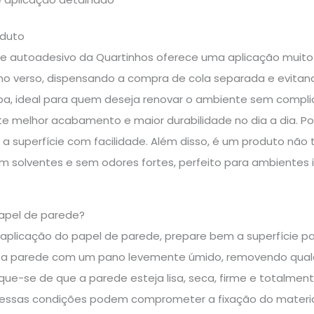
oduto
e autoadesivo da Quartinhos oferece uma aplicação muito m
no verso, dispensando a compra de cola separada e evitando
mpa, ideal para quem deseja renovar o ambiente sem complic
te melhor acabamento e maior durabilidade no dia a dia. Por
 a superfície com facilidade. Além disso, é um produto não 
m solventes e sem odores fortes, perfeito para ambientes 
apel de parede?
a aplicação do papel de parede, prepare bem a superfície pa
 a parede com um pano levemente úmido, removendo qualqu
ique-se de que a parede esteja lisa, seca, firme e totalment
is essas condições podem comprometer a fixação do materia