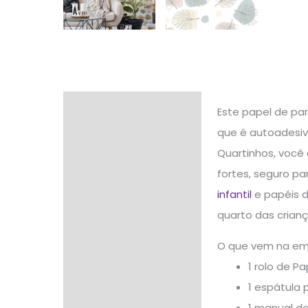
Descrição
Este papel de pa
que é autoadesivo
Informação adicional
Quartinhos, você
Avaliações (0)
fortes, seguro pa
infantil
e papéis d
quarto das crian
O que vem na e
1 rolo de P
1 espátula 
1 manual d