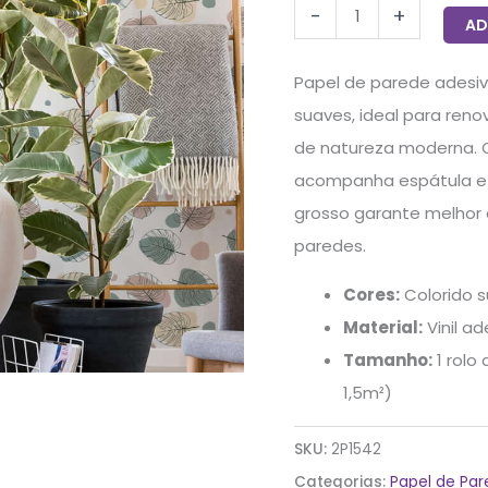
-
+
AD
Papel de parede adesi
suaves, ideal para reno
de natureza moderna. O
acompanha espátula e ma
grosso garante melhor
paredes.
Cores:
Colorido s
Material:
Vinil ad
Tamanho:
1 rolo
1,5m²)
SKU:
2P1542
Categorias:
Papel de Pa