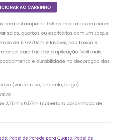
ICIONAR AO CARRINHO
vo com estampa de folhas abstratas em cores
var salas, quartos ou escritórios com um toque
 rolo de 57x270cm é lavável, não tóxico e
nual para facilitar a aplicação. Vinil mais
 acabamento e durabilidade na decoração das
uave (verde, rosa, amarelo, bege)
esivo
 de 2,70m x 0,57m (cobertura aproximada de
rede
,
Papel de Parede para Quarto
,
Papel de