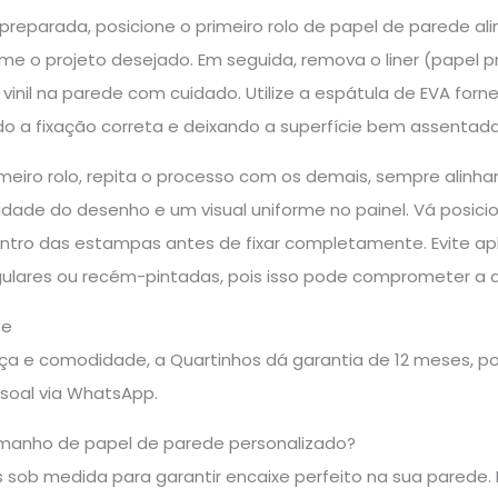
reparada, posicione o primeiro rolo de papel de parede al
rme o projeto desejado. Em seguida, remova o liner (papel
vinil na parede com cuidado. Utilize a espátula de EVA forn
ndo a fixação correta e deixando a superfície bem assentada
rimeiro rolo, repita o processo com os demais, sempre al
dade do desenho e um visual uniforme no painel. Vá posicio
ntro das estampas antes de fixar completamente. Evite apli
regulares ou recém-pintadas, pois isso pode comprometer a 
te
a e comodidade, a Quartinhos dá garantia de 12 meses, pos
soal via WhatsApp.
manho de papel de parede personalizado?
sob medida para garantir encaixe perfeito na sua parede. E