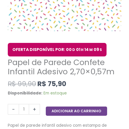
OFERTA DISPONÍVEL POR: 00
01
14
08
D
H
M
S
Papel de Parede Confete
Infantil Adesivo 2,70×0,57m
R$
99,90
R$
75,90
Disponibilidade:
Em estoque
-
+
ADICIONAR AO CARRINHO
Papel de parede infantil adesivo com estampa de