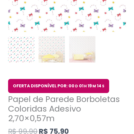
OFERTA DISPONÍVEL POR: 00
01
19
14
D
H
M
S
Papel de Parede Borboletas
Coloridas Adesivo
2,70×0,57m
R$
99,90
R$
75,90