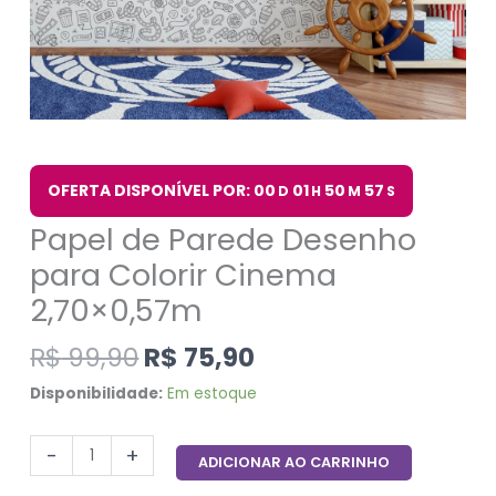
OFERTA DISPONÍVEL POR: 00
01
50
56
D
H
M
S
Papel de Parede Desenho
para Colorir Cinema
2,70×0,57m
R$
99,90
R$
75,90
Disponibilidade:
Em estoque
-
+
ADICIONAR AO CARRINHO