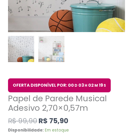
OFERTA DISPONÍVEL POR: 00
03
02
18
D
H
M
S
Papel de Parede Musical
Adesivo 2,70×0,57m
R$
99,90
R$
75,90
Disponibilidade:
Em estoque