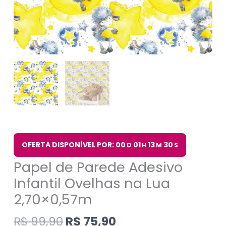
OFERTA DISPONÍVEL POR: 00
01
13
29
D
H
M
S
Papel de Parede Adesivo
Infantil Ovelhas na Lua
2,70×0,57m
R$
99,90
R$
75,90