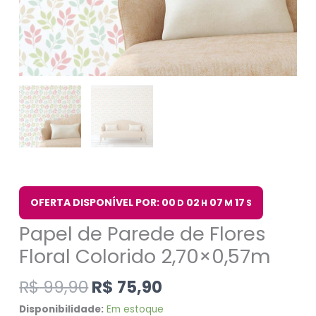
OFERTA DISPONÍVEL POR: 00
02
07
16
D
H
M
S
Papel de Parede de Flores
Floral Colorido 2,70×0,57m
R$
99,90
R$
75,90
Disponibilidade:
Em estoque