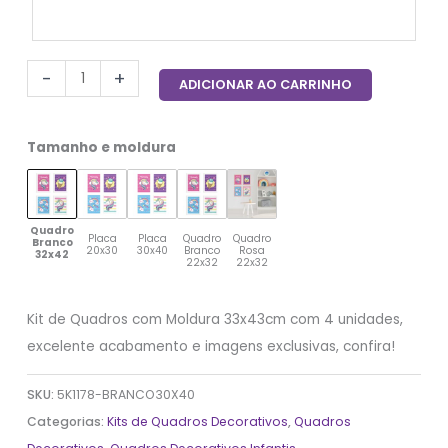
-
+
ADICIONAR AO CARRINHO
Tamanho e moldura
Quadro
Placa
Placa
Quadro
Quadro
Branco
20x30
30x40
Branco
Rosa
32x42
22x32
22x32
Kit de Quadros com Moldura 33x43cm com 4 unidades,
excelente acabamento e imagens exclusivas, confira!
SKU:
5K1178-BRANCO30X40
Categorias:
Kits de Quadros Decorativos
,
Quadros