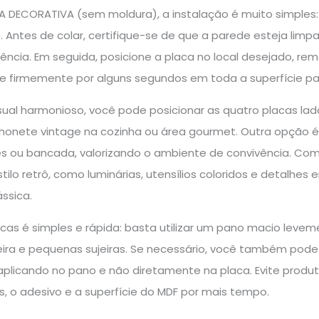
A DECORATIVA (sem moldura), a instalação é muito simples:
. Antes de colar, certifique-se de que a parede esteja limpa
ência. Em seguida, posicione a placa no local desejado, r
ne firmemente por alguns segundos em toda a superfície par
sual harmonioso, você pode posicionar as quatro placas lado
honete vintage na cozinha ou área gourmet. Outra opção 
s ou bancada, valorizando o ambiente de convivência. Com
tilo retrô, como luminárias, utensílios coloridos e detalhes
ssica.
acas é simples e rápida: basta utilizar um pano macio le
ira e pequenas sujeiras. Se necessário, você também pode 
plicando no pano e não diretamente na placa. Evite produt
s, o adesivo e a superfície do MDF por mais tempo.