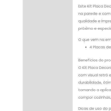
Descrição
Este Kit Placa D
na parede e com 
Informação adicional
qualidade e impre
Avaliações (0)
próximo e especia
O que vem na e
4 Placas d
Benefícios do pr
O Kit Placa Deco
com visual retrô 
durabilidade, óti
tornando a aplica
compor cozinhas,
Dicas de uso do 