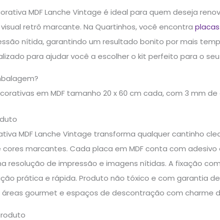
ecorativa MDF Lanche Vintage é ideal para quem deseja reno
visual retrô marcante. Na Quartinhos, você encontra
placas
ssão nítida, garantindo um resultado bonito por mais temp
lizado para ajudar você a escolher o kit perfeito para o se
mbalagem?
ecorativas em MDF tamanho 20 x 60 cm cada, com 3 mm de
oduto
rativa MDF Lanche Vintage transforma qualquer cantinho cl
e cores marcantes. Cada placa em MDF conta com adesivo de
ma resolução de impressão e imagens nítidas. A fixação com
ção prática e rápida. Produto não tóxico e com garantia de
 áreas gourmet e espaços de descontração com charme de
produto