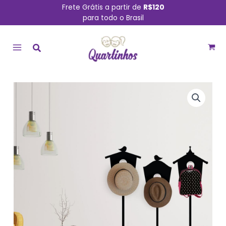
Ir
Frete Grátis a partir de
R$120
para todo o Brasil
para
MAIN
o
conteúdo
MENU
Ganchos
3un
e
Adesivo
de
Parede
Casas
de
Pássaros
120x117cm
quantidade