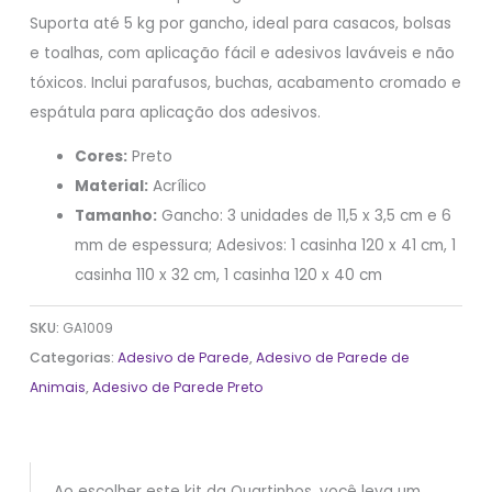
Suporta até 5 kg por gancho, ideal para casacos, bolsas
e toalhas, com aplicação fácil e adesivos laváveis e não
tóxicos. Inclui parafusos, buchas, acabamento cromado e
espátula para aplicação dos adesivos.
Cores:
Preto
Material:
Acrílico
Tamanho:
Gancho: 3 unidades de 11,5 x 3,5 cm e 6
mm de espessura; Adesivos: 1 casinha 120 x 41 cm, 1
casinha 110 x 32 cm, 1 casinha 120 x 40 cm
SKU:
GA1009
Categorias:
Adesivo de Parede
,
Adesivo de Parede de
Animais
,
Adesivo de Parede Preto
Ao escolher este kit da Quartinhos, você leva um