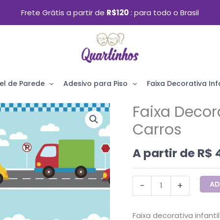
Frete Grátis a partir de
R$120
para todo o Brasil
el de Parede
Adesivo para Piso
Faixa Decorativa Infa
Faixa Decora
Faixa
Decorativa
Carros
Infantil
A partir de
R$
4
Adesiva
Carros
quantidade
AD
-
+
Faixa decorativa infant