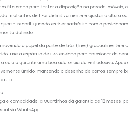
om fita crepe para testar a disposição na parede, móveis, 
ltado final antes de fixar definitivamente e ajustar a altur
uarto infantil. Quando estiver satisfeito com o posiciona
amento definido.
removendo o papel da parte de trás (liner) gradualmente e
ido. Use a espátula de EVA enviada para pressionar do centr
 a cola e garantir uma boa aderência do vinil adesivo. Após 
evemente úmido, mantendo o desenho de carros sempre bo
 tempo.
te
a e comodidade, a Quartinhos dá garantia de 12 meses, pos
soal via WhatsApp.