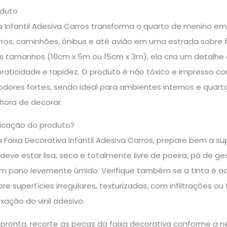
oduto
a Infantil Adesiva Carros transforma o quarto de menino e
rros, caminhões, ônibus e até avião em uma estrada sobre fu
is tamanhos (10cm x 5m ou 15cm x 3m), ela cria um detalhe
aticidade e rapidez. O produto é não tóxico e impresso c
dores fortes, sendo ideal para ambientes internos e quartos
 hora de decorar.
icação do produto?
a Faixa Decorativa Infantil Adesiva Carros, prepare bem a su
eve estar lisa, seca e totalmente livre de poeira, pó de ges
om pano levemente úmido. Verifique também se a tinta é ade
bre superfícies irregulares, texturizadas, com infiltrações o
ação do vinil adesivo.
 pronta, recorte as peças da faixa decorativa conforme a n