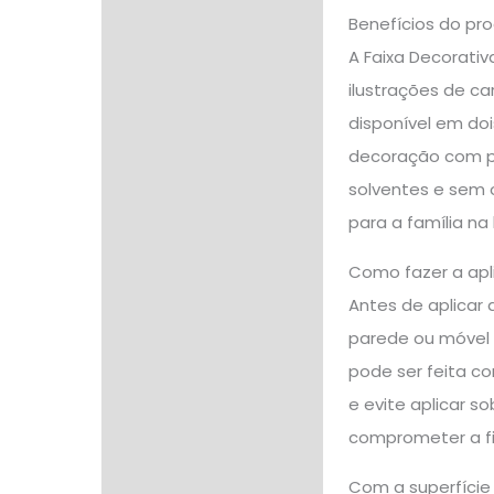
Benefícios do pr
A Faixa Decorativ
ilustrações de ca
disponível em do
decoração com pr
solventes e sem o
para a família na
Como fazer a apl
Antes de aplicar 
parede ou móvel d
pode ser feita c
e evite aplicar so
comprometer a fix
Com a superfície