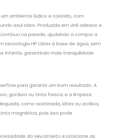
m um ambiente lúdico e colorido, com
ndo azul claro. Produzida em vinil adesivo e
 contínuo na parede, ajudando a compor a
om tecnologia HP Látex à base de água, sem
 infantis, garantindo mais tranquilidade
perfície para garantir um bom resultado. A
so, gordura ou tinta fresca, e a limpeza
quada, como acetinada, látex ou acrílica,
u tinta magnética, pois isso pode
ecessidade do seu projeto e posicione as