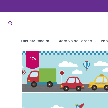
Ir
para
o
conteúdo
Etiqueta Escolar
Adesivo de Parede
Pap
-17%