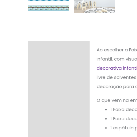
Descrição
Ao escolher a Fai
infantil, com vis
Informação adicional
decorativa infanti
Avaliações (0)
livre de solvente
decoração para q
O que vem na e
1 Faixa dec
1 Faixa dec
1 espátula 