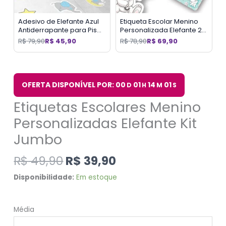
Adesivo de Elefante Azul
Etiqueta Escolar Menino
Antiderrapante para Piso
Personalizada Elefante 2
20un
TagsMochila
R$
79,90
R$
45,90
R$
78,90
R$
69,90
OFERTA DISPONÍVEL POR: 00
01
14
00
D
H
M
S
Etiquetas Escolares Menino
Personalizadas Elefante Kit
Jumbo
R$
49,90
R$
39,90
Disponibilidade:
Em estoque
Média