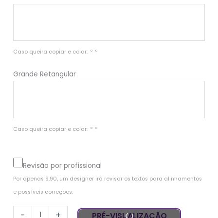
Caso queira copiar e colar:  º  ª 
Grande Retangular
Caso queira copiar e colar:  º  ª 
Revisão por profissional
Por apenas 9,90, um designer irá revisar os textos para alinhamentos 
e possíveis correções.
-
+
PRÉ-VISUALIZAÇÃO