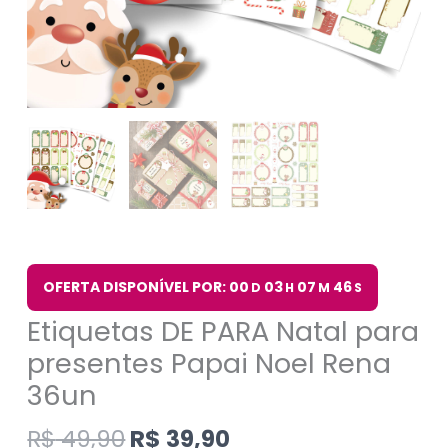
OFERTA DISPONÍVEL POR: 00
03
07
46
D
H
M
S
Etiquetas DE PARA Natal para
presentes Papai Noel Rena
36un
R$
49,90
R$
39,90