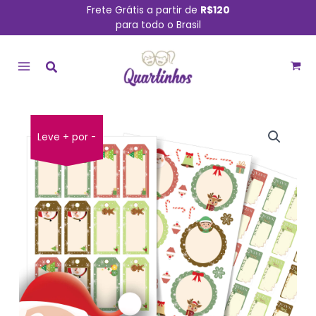
Ir
Frete Grátis a partir de
R$120
para todo o Brasil
para
MAIN
o
conteúdo
MENU
O
O
Etiquetas
Leve + por -
preço
preço
DE
original
atual
PARA
era:
é:
Natal
R$ 49,90.
R$ 39,90.
para
presentes
Papai
Noel
Rena
36un
quantidade