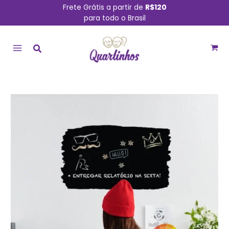
Ir
Frete Grátis a partir de
R$120
para todo o Brasil
para
MAIN
o
conteúdo
MENU