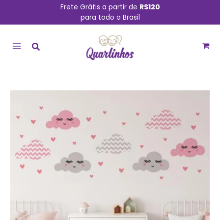
Ir
Frete Grátis a partir de
R$120
para todo o Brasil
para
MAIN
o
conteúdo
MENU