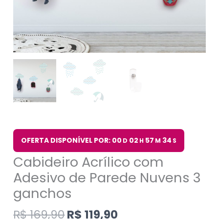
OFERTA DISPONÍVEL POR: 00
02
57
34
D
H
M
S
Cabideiro Acrílico com
Adesivo de Parede Nuvens 3
ganchos
R$
169,90
R$
119,90