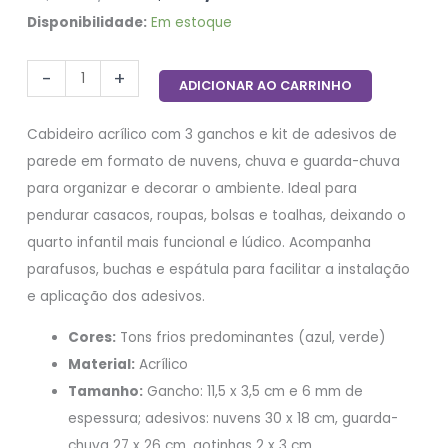
Disponibilidade:
Em estoque
-
+
ADICIONAR AO CARRINHO
Cabideiro acrílico com 3 ganchos e kit de adesivos de
parede em formato de nuvens, chuva e guarda-chuva
para organizar e decorar o ambiente. Ideal para
pendurar casacos, roupas, bolsas e toalhas, deixando o
quarto infantil mais funcional e lúdico. Acompanha
parafusos, buchas e espátula para facilitar a instalação
e aplicação dos adesivos.
Cores:
Tons frios predominantes (azul, verde)
Material:
Acrílico
Tamanho:
Gancho: 11,5 x 3,5 cm e 6 mm de
espessura; adesivos: nuvens 30 x 18 cm, guarda-
chuva 27 x 26 cm, gotinhas 2 x 3 cm