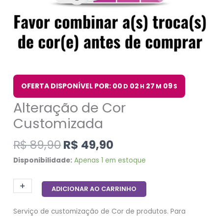
OFERTA DISPONÍVEL POR: 00
02
27
09
D
H
M
S
Alteração de Cor
Customizada
R$
89,90
R$
49,90
Disponibilidade:
Apenas 1 em estoque
+
-
ADICIONAR AO CARRINHO
Serviço de customização de Cor de produtos. Para