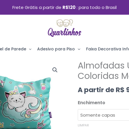
Frete Grátis a partir de
R$120
para todo o Brasil
el de Parede
Adesivo para Piso
Faixa Decorativa Infa
Almofadas 
O
Almofadas
preço
Unicórnio
Coloridas 
origin
Teen
A partir de
R$
9
era:
Coloridas
R$ 119,
Meninas
Enchimento
35x35cm
4un
quantidade
LIMPAR