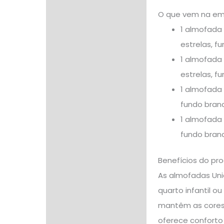
O que vem na e
1 almofada 
estrelas, f
1 almofada 
estrelas, f
1 almofada 
fundo bran
1 almofada 
fundo bran
Benefícios do pr
As almofadas Uni
quarto infantil o
mantêm as cores 
oferece conforto