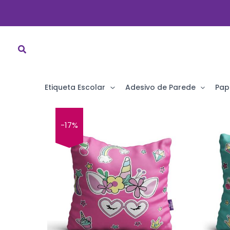
Ir
para
o
conteúdo
Etiqueta Escolar
Adesivo de Parede
Pap
-17%