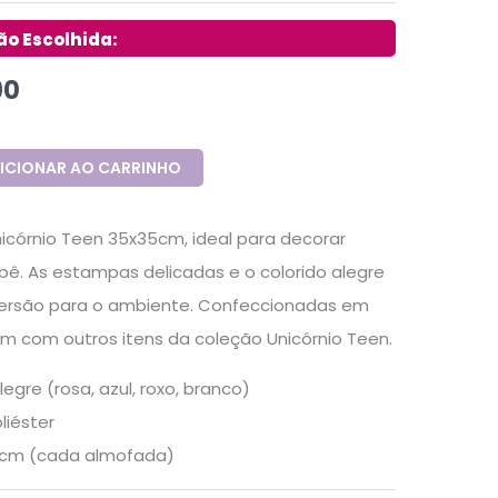
90
ICIONAR AO CARRINHO
icórnio Teen 35x35cm, ideal para decorar
ebê. As estampas delicadas e o colorido alegre
ersão para o ambiente. Confeccionadas em
am com outros itens da coleção Unicórnio Teen.
egre (rosa, azul, roxo, branco)
liéster
cm (cada almofada)