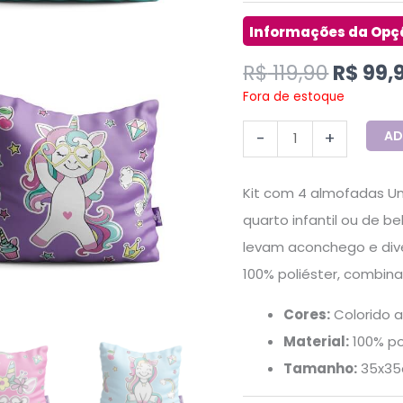
R$
119,90
R$
99,
Fora de estoque
AD
-
+
Kit com 4 almofadas Un
quarto infantil ou de b
levam aconchego e div
100% poliéster, combin
Cores:
Colorido al
Material:
100% po
Tamanho:
35x35