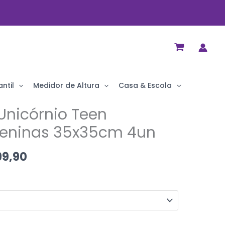
ntil
Medidor de Altura
Casa & Escola
Unicórnio Teen
O
preço
Meninas 35x35cm 4un
al
atual
9,90
é:
90.
R$ 99,90.