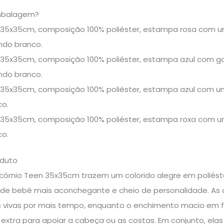
mbalagem?
35x35cm, composição 100% poliéster, estampa rosa com uni
undo branco.
35x35cm, composição 100% poliéster, estampa azul com gat
undo branco.
35x35cm, composição 100% poliéster, estampa azul com uni
co.
35x35cm, composição 100% poliéster, estampa roxa com unic
co.
oduto
córnio Teen 35x35cm trazem um colorido alegre em poliés
u de bebê mais aconchegante e cheio de personalidade. As 
vivas por mais tempo, enquanto o enchimento macio em fib
 extra para apoiar a cabeça ou as costas. Em conjunto, e