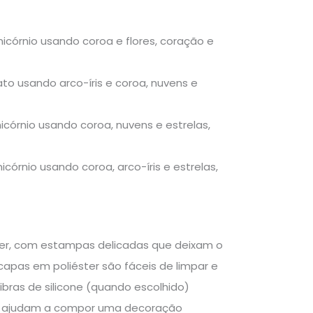
córnio usando coroa e flores, coração e
o usando arco-íris e coroa, nuvens e
córnio usando coroa, nuvens e estrelas,
órnio usando coroa, arco-íris e estrelas,
ter, com estampas delicadas que deixam o
capas em poliéster são fáceis de limpar e
ras de silicone (quando escolhido)
las ajudam a compor uma decoração