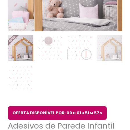
OFERTA DISPONÍVEL POR: 00
01
51
56
D
H
M
S
Adesivos de Parede Infantil