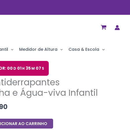
ntil
Medidor de Altura
Casa & Escola
O
OR: 00
01
35
06
D
H
M
S
preço
tiderrapantes
al
atual
é:
ha e Água-viva Infantil
90.
R$ 45,90.
90
ICIONAR AO CARRINHO