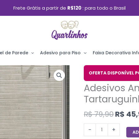
Frete Grátis a partir de
R$120
para todo o Brasil
el de Parede
Adesivo para Piso
Faixa Decorativa Infa
O
Adesivos
OFERTA DISPONÍVEL P
preço
Antiderrapantes
Adesivos An
origin
Tartaruguinha
era:
Tartaruguin
e
R$ 79,
Água-
R$
79,90
R$
45,
viva
Infantil
-
+
AD
quantidade