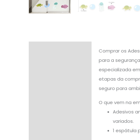
Descrição
Comprar os Adesi
para a segurança 
Informação adicional
especializada em
Avaliações (0)
etapas da compr
seguro para ambie
O que vem na e
Adesivos an
variados.
1 espátula 