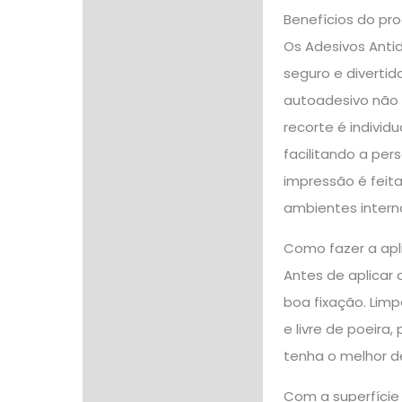
Benefícios do pr
Os Adesivos Antid
seguro e divertid
autoadesivo não 
recorte é individu
facilitando a per
impressão é feit
ambientes interno
Como fazer a apl
Antes de aplicar 
boa fixação. Limp
e livre de poeira
tenha o melhor d
Com a superfície