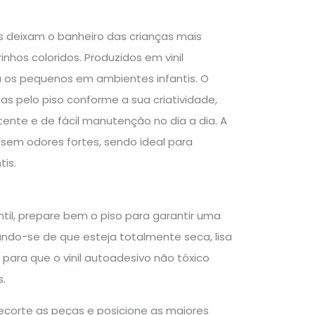
os deixam o banheiro das crianças mais
nhos coloridos. Produzidos em vinil
a os pequenos em ambientes infantis. O
has pelo piso conforme a sua criatividade,
stente e de fácil manutenção no dia a dia. A
sem odores fortes, sendo ideal para
is.
ntil, prepare bem o piso para garantir uma
ando-se de que esteja totalmente seca, lisa
l para que o vinil autoadesivo não tóxico
.
ecorte as peças e posicione as maiores