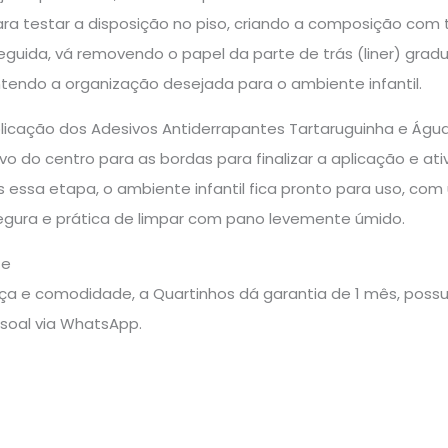
ra testar a disposição no piso, criando a composição com t
seguida, vá removendo o papel da parte de trás (liner) gr
ntendo a organização desejada para o ambiente infantil.
aplicação dos Adesivos Antiderrapantes Tartaruguinha e Água-v
vo do centro para as bordas para finalizar a aplicação e at
s essa etapa, o ambiente infantil fica pronto para uso, com
segura e prática de limpar com pano levemente úmido.
te
a e comodidade, a Quartinhos dá garantia de 1 mês, possui 
soal via WhatsApp.