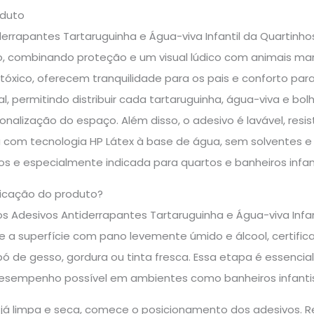
oduto
errapantes Tartaruguinha e Água-viva Infantil da Quartinh
o, combinando proteção e um visual lúdico com animais mari
tóxico, oferecem tranquilidade para os pais e conforto par
al, permitindo distribuir cada tartaruguinha, água-viva e bol
sonalização do espaço. Além disso, o adesivo é lavável, resi
a com tecnologia HP Látex à base de água, sem solventes e 
s e especialmente indicada para quartos e banheiros infant
icação do produto?
os Adesivos Antiderrapantes Tartaruguinha e Água-viva Infa
e a superfície com pano levemente úmido e álcool, certific
, pó de gesso, gordura ou tinta fresca. Essa etapa é essencia
esempenho possível em ambientes como banheiros infantis
 já limpa e seca, comece o posicionamento dos adesivos. R