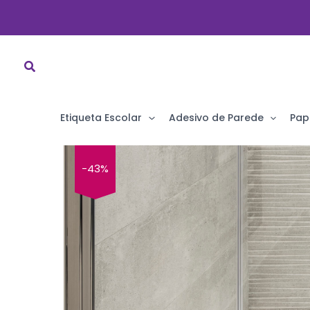
Ir
para
o
conteúdo
Etiqueta Escolar
Adesivo de Parede
Pap
-43%