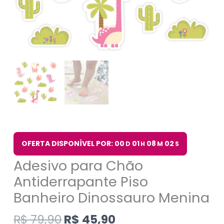
OFERTA DISPONÍVEL POR: 00
01
08
01
D
H
M
S
Adesivo para Chão
Antiderrapante Piso
Banheiro Dinossauro Menina
R$
79,90
R$
45,90