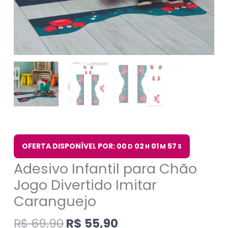
OFERTA DISPONÍVEL POR: 00
02
01
56
D
H
M
S
Adesivo Infantil para Chão
Jogo Divertido Imitar
Caranguejo
R$
69,90
R$
55,90