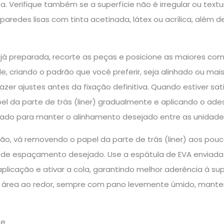
ta. Verifique também se a superfície não é irregular ou textu
paredes lisas com tinta acetinada, látex ou acrílica, além d
já preparada, recorte as peças e posicione as maiores com 
e, criando o padrão que você preferir, seja alinhado ou mais
 fazer ajustes antes da fixação definitiva. Quando estiver s
 da parte de trás (liner) gradualmente e aplicando o ades
do para manter o alinhamento desejado entre as unidade
ção, vá removendo o papel da parte de trás (liner) aos pou
de espaçamento desejado. Use a espátula de EVA enviada p
a aplicação e ativar a cola, garantindo melhor aderência à su
 área ao redor, sempre com pano levemente úmido, manten
te