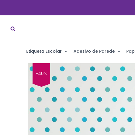
Ir
para
o
conteúdo
Etiqueta Escolar
Adesivo de Parede
Pap
-40%