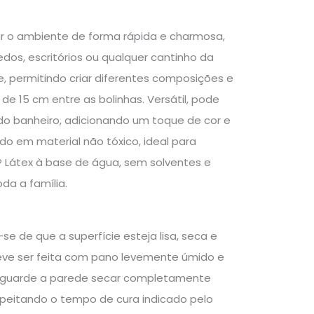
mar o ambiente de forma rápida e charmosa,
edos, escritórios ou qualquer cantinho da
, permitindo criar diferentes composições e
15 cm entre as bolinhas. Versátil, pode
x do banheiro, adicionando um toque de cor e
zido em material não tóxico, ideal para
P Látex à base de água, sem solventes e
da a família.
-se de que a superfície esteja lisa, seca e
 deve ser feita com pano levemente úmido e
. Aguarde a parede secar completamente
espeitando o tempo de cura indicado pelo