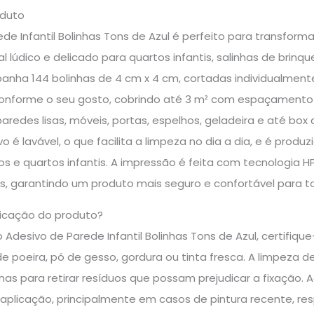
oduto
de Infantil Bolinhas Tons de Azul é perfeito para transfor
l lúdico e delicado para quartos infantis, salinhas de brinqu
anha 144 bolinhas de 4 cm x 4 cm, cortadas individualmente
forme o seu gosto, cobrindo até 3 m² com espaçamento de 
aredes lisas, móveis, portas, espelhos, geladeira e até bo
o é lavável, o que facilita a limpeza no dia a dia, e é produ
s e quartos infantis. A impressão é feita com tecnologia H
, garantindo um produto mais seguro e confortável para to
icação do produto?
 Adesivo de Parede Infantil Bolinhas Tons de Azul, certifique
de poeira, pó de gesso, gordura ou tinta fresca. A limpeza
nas para retirar resíduos que possam prejudicar a fixação
a aplicação, principalmente em casos de pintura recente, r