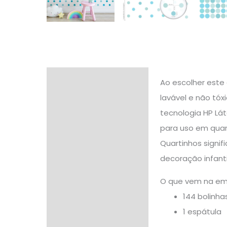
Descrição
Ao escolher este 
lavável e não tó
Informação adicional
tecnologia HP Lát
Avaliações (0)
para uso em quart
Quartinhos signi
decoração infanti
O que vem na e
144 bolinh
1 espátula