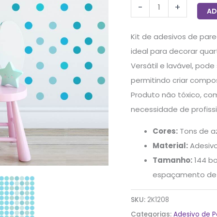
-
+
140un
AD
quantidade
Kit de adesivos de pare
ideal para decorar quar
Versátil e lavável, pode
permitindo criar compo
Produto não tóxico, com
necessidade de profissi
Cores:
Tons de a
Material:
Adesivo
Tamanho:
144 bo
espaçamento de 1
SKU:
2K1208
Categorias:
Adesivo de 