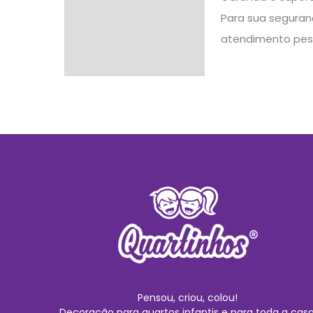
Para sua seguranç
atendimento pes
Pensou, criou, colou!
Decoração para quartos infantis e para toda a casa