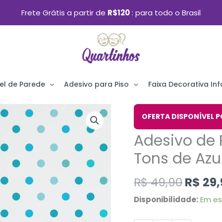
Frete Grátis a partir de
R$120
para todo o Brasil
el de Parede
Adesivo para Piso
Faixa Decorativa Infa
O
Adesivo
OFERTA DISPONÍVEL P
preço
de
Adesivo de 
origin
Parede
era:
Tons de Azu
Infantil
R$ 49,
Bolinhas
R$
49,90
R$
29,
Tons
Disponibilidade:
Em e
de
Azul