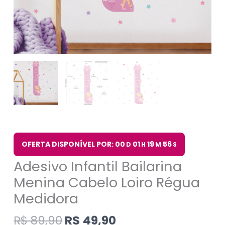
OFERTA DISPONÍVEL POR: 00
01
19
55
D
H
M
S
Adesivo Infantil Bailarina
Menina Cabelo Loiro Régua
Medidora
R$
89,90
R$
49,90