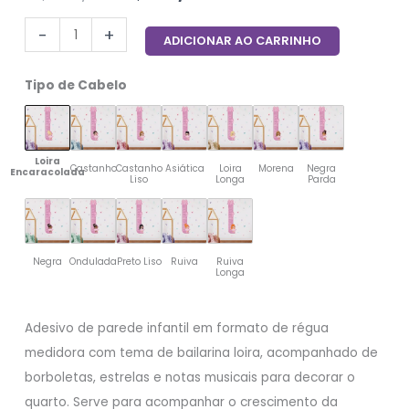
-
+
ADICIONAR AO CARRINHO
Tipo de Cabelo
Loira
Castanho
Castanho
Asiática
Loira
Morena
Negra
Encaracolada
Liso
Longa
Parda
Negra
Ondulada
Preto Liso
Ruiva
Ruiva
Longa
Adesivo de parede infantil em formato de régua
medidora com tema de bailarina loira, acompanhado de
borboletas, estrelas e notas musicais para decorar o
quarto. Serve para acompanhar o crescimento da