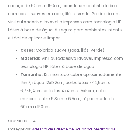
criança de 60cm a 150cm, criando um cantinho lúdico
com cores suaves em rosa, lilás e verde. Produzido em
vinil autoadesivo lavável e impresso com tecnologia HP
Látex à base de água, é seguro para ambientes infantis
e fácil de aplicar e limpar.
Cores:
Colorido suave (rosa, lilás, verde)
Material:
Vinil autoadesivo lavável, impresso com
tecnologia HP Látex à base de água
Tamanho:
Kit montado cobre aproximadamente
1,5m²; régua 12x132cm; borboletas 7×4,5cm e
6,7×5,4cm; estrelas 4x4cm e 5x5cm; notas
musicais entre 5,3cm e 6,5cm; régua mede de
60cm a 150cm
SKU:
2K1890-L4
Categorias:
Adesivo de Parede de Bailarina
,
Medidor de