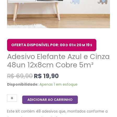
OFERTA DISPONÍVEL POR: 00
01
20
18
D
H
M
S
Adesivo Elefante Azul e Cinza
48un 12x8cm Cobre 5m²
R$
69,90
R$
19,90
Disponibilidade:
Apenas 1 em estoque
+
-
ADICIONAR AO CARRINHO
Este kit contém 48 adesivos que, montados conforme a