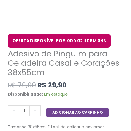
OFERTA DISPONÍVEL POR: 00
02
05
06
D
H
M
S
Adesivo de Pinguim para
Geladeira Casal e Corações
38x55cm
R$
79,90
R$
29,90
Disponibilidade:
Em estoque
-
+
ADICIONAR AO CARRINHO
Tamanho 38x55cm. É fácil de aplicar e enviamos