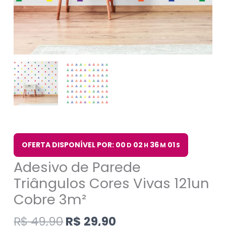
OFERTA DISPONÍVEL POR: 00
02
36
00
D
H
M
S
Adesivo de Parede
Triângulos Cores Vivas 121un
Cobre 3m²
R$
49,90
R$
29,90