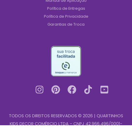
Manual de Aplicação
Política de Entregas
Política de Privacidade
Garantias de Troca
TODOS OS DIREITOS RESERVADOS © 2026 | QUARTINHOS
KIDS DECOR COMÉRCIO LTDA - CNPJ 42.966.496/0001-
Adesivo
00