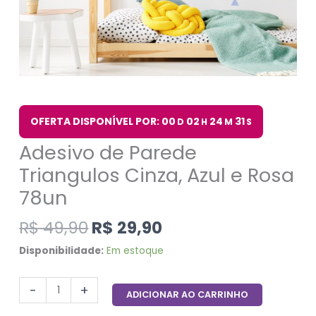
OFERTA DISPONÍVEL POR: 00
02
24
31
D
H
M
S
Adesivo de Parede
Triangulos Cinza, Azul e Rosa
78un
R$
49,90
R$
29,90
Disponibilidade:
Em estoque
-
+
ADICIONAR AO CARRINHO