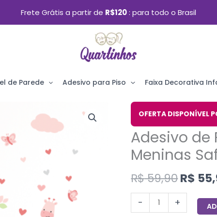
Frete Grátis a partir de
R$120
para todo o Brasil
el de Parede
Adesivo para Piso
Faixa Decorativa Infa
O
Adesivo
OFERTA DISPONÍVEL P
preço
de
Adesivo de 
origin
Parede
era:
Meninas Saf
Quarto
R$ 59,
de
R$
59,90
R$
55,
Meninas
Safari
-
+
AD
Rosa