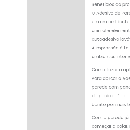
Benefícios do pr
O Adesivo de Pare
em um ambiente lú
animal e elemento
autoadesivo laváv
A impressão é fe
ambientes intern
Como fazer a apl
Para aplicar o A
parede com pano 
de poeira, pó de 
bonito por mais 
Com a parede já 
começar a colar. 