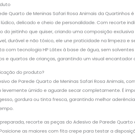
oduto
de Quarto de Meninas Safari Rosa Animais da Quartinhos é p
dico, delicado e cheio de personalidade. Com recorte indiv
 do jeitinho que quiser, criando uma composição exclusiva 
el, durável e não tóxico, ele une praticidade na limpeza e 
ita com tecnologia HP Látex à base de água, sem solventes 
os e quartos de crianças, garantindo um visual encantador
icação do produto?
desivo de Parede Quarto de Meninas Safari Rosa Animais, co
levemente úmido e aguarde secar completamente. É importan
gesso, gordura ou tinta fresca, garantindo melhor aderência
tempo.
preparada, recorte as peças do Adesivo de Parede Quarto 
Posicione as maiores com fita crepe para testar a disposição