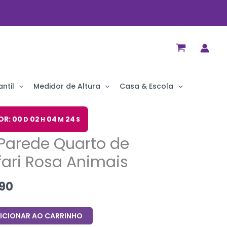
ntil
Medidor de Altura
Casa & Escola
O
OR: 00
02
04
23
D
H
M
S
preço
Parede Quarto de
al
atual
é:
ari Rosa Animais
90.
R$ 55,90.
90
ICIONAR AO CARRINHO