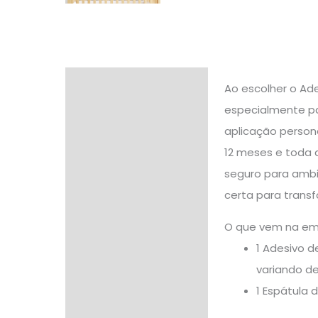
Descrição
Ao escolher o Ad
especialmente para
Informação adicional
aplicação persona
Avaliações (0)
12 meses e toda 
seguro para ambi
certa para trans
O que vem na e
1 Adesivo d
variando de
1 Espátula 