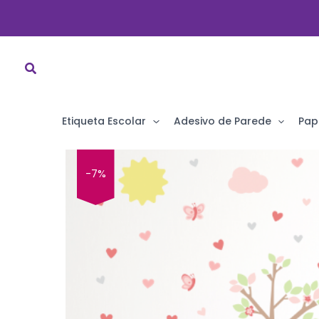
Ir
para
o
conteúdo
Etiqueta Escolar
Adesivo de Parede
Pap
-7%