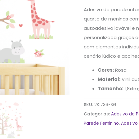
Animais
Adesivo de parede infan
quantidade
quarto de meninas com 
autoadesivo lavável e n
personalizada graças a
com elementos individ
cenário lúdico e acolhe
Cores:
Rosa
Material:
Vinil a
Tamanho:
1,8x1m
SKU:
2K1736-SG
Categorias:
Adesivo de 
Parede Feminino
,
Adesivo 