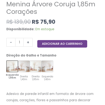
Menina Árvore Coruja 1,85m
Corações
R$
139,90
R$
75,90
Disponibilidade:
Em estoque
-
+
ADICIONAR AO CARRINHO
Direção do Galho e Tamanho
Esquerda
Direita
Direita
Esquerda
1,85m
1,43m
1,85m
1,43m
Adesivo de parede infantil em formato de árvore com
corujas, corações, flores e passarinhos para decorar