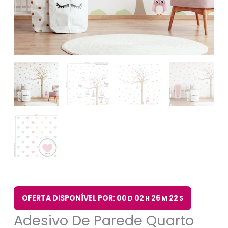
OFERTA DISPONÍVEL POR: 00
02
26
21
D
H
M
S
Adesivo De Parede Quarto