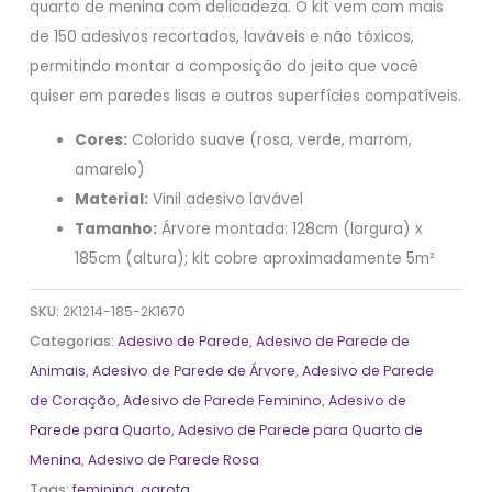
quarto de menina com delicadeza. O kit vem com mais
de 150 adesivos recortados, laváveis e não tóxicos,
permitindo montar a composição do jeito que você
quiser em paredes lisas e outros superfícies compatíveis.
Cores:
Colorido suave (rosa, verde, marrom,
amarelo)
Material:
Vinil adesivo lavável
Tamanho:
Árvore montada: 128cm (largura) x
185cm (altura); kit cobre aproximadamente 5m²
SKU:
2K1214-185-2K1670
Categorias:
Adesivo de Parede
,
Adesivo de Parede de
Animais
,
Adesivo de Parede de Árvore
,
Adesivo de Parede
de Coração
,
Adesivo de Parede Feminino
,
Adesivo de
Parede para Quarto
,
Adesivo de Parede para Quarto de
Menina
,
Adesivo de Parede Rosa
Tags:
feminina
,
garota