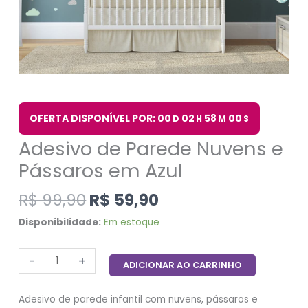
OFERTA DISPONÍVEL POR: 00
02
58
00
D
H
M
S
Adesivo de Parede Nuvens e
Pássaros em Azul
R$
99,90
R$
59,90
Disponibilidade:
Em estoque
-
+
ADICIONAR AO CARRINHO
Adesivo de parede infantil com nuvens, pássaros e