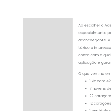
Descrição
Ao escolher o Ad
especialmente pa
Informação adicional
aconchegante. A 
Avaliações (1)
tóxico e impresso
conta com a qual
aplicação e gara
O que vem na e
1 kit com 4
7 nuvens de
22 corações
12 corações
1 espátula 