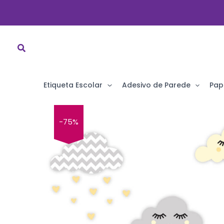
Ir
para
o
conteúdo
Etiqueta Escolar
Adesivo de Parede
Pap
-75%