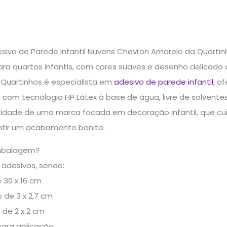
esivo de Parede Infantil Nuvens Chevron Amarelo da Quarti
ra quartos infantis, com cores suaves e desenho delicado
Quartinhos é especialista em
adesivo de parede infantil
, o
 com tecnologia HP Látex à base de água, livre de solventes
idade de uma marca focada em decoração infantil, que cuid
ntir um acabamento bonito.
mbalagem?
2 adesivos, sendo:
 30 x 16 cm
 de 3 x 2,7 cm
 de 2 x 2 cm
para aplicação