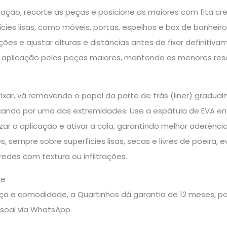
licação, recorte as peças e posicione as maiores com fita c
cies lisas, como móveis, portas, espelhos e box de banheiro
ões e ajustar alturas e distâncias antes de fixar definitiv
 aplicação pelas peças maiores, mantendo as menores rese
xar, vá removendo o papel da parte de trás (liner) gradual
çando por uma das extremidades. Use a espátula de EVA env
izar a aplicação e ativar a cola, garantindo melhor aderênci
, sempre sobre superfícies lisas, secas e livres de poeira, e
edes com textura ou infiltrações.
te
a e comodidade, a Quartinhos dá garantia de 12 meses, pos
soal via WhatsApp.