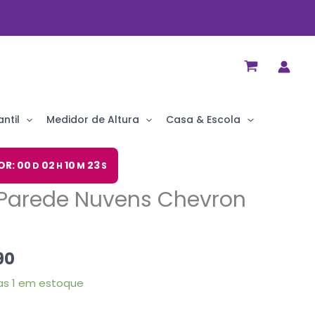
ntil
Medidor de Altura
Casa & Escola
O
OR: 00
02
10
22
D
H
M
S
preço
 Parede Nuvens Chevron
al
atual
é:
90.
R$ 14,90.
90
s 1 em estoque