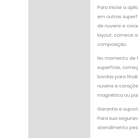
Para iniciar a ap
em outras superfí
de nuvens e coraç
layout, comece a
composição.
No momento de fi
superfície, come
bordas para final
nuvens e corações
magnética ou par
Garantia e supor
Para sua seguranç
atendimento pes