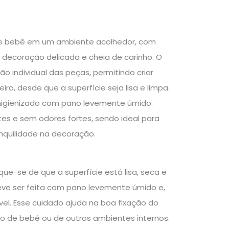
 de bebê em um ambiente acolhedor, com
decoração delicada e cheia de carinho. O
ão individual das peças, permitindo criar
o, desde que a superfície seja lisa e limpa.
er higienizado com pano levemente úmido.
es e sem odores fortes, sendo ideal para
anquilidade na decoração.
que-se de que a superfície está lisa, seca e
 deve ser feita com pano levemente úmido e,
l. Esse cuidado ajuda na boa fixação do
to de bebê ou de outros ambientes internos.