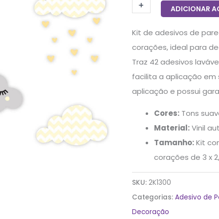
+
-
ADICIONAR A
Kit de adesivos de par
corações, ideal para de
Traz 42 adesivos laváve
facilita a aplicação em
aplicação e possui gara
Cores:
Tons suave
Material:
Vinil a
Tamanho:
Kit co
corações de 3 x 2
SKU:
2K1300
Categorias:
Adesivo de 
Decoração