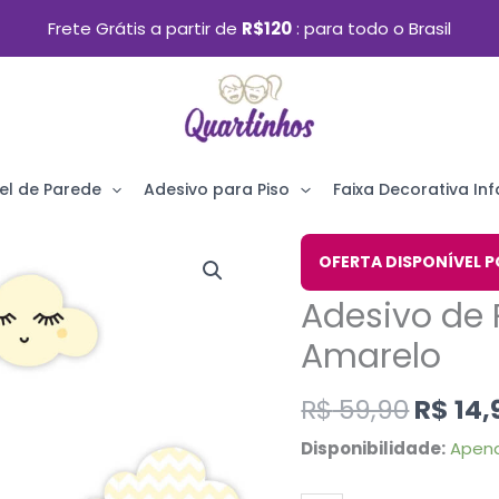
Frete Grátis a partir de
R$120
para todo o Brasil
el de Parede
Adesivo para Piso
Faixa Decorativa Infa
O
Adesivo
OFERTA DISPONÍVEL P
preço
de
Adesivo de
origin
Parede
era:
Amarelo
Nuvens
R$ 59,
Chevron
R$
59,90
R$
14,
Amarelo
Disponibilidade:
Apena
quantidade