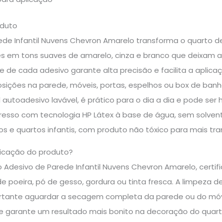
oduto
ede Infantil Nuvens Chevron Amarelo transforma o quarto
s em tons suaves de amarelo, cinza e branco que deixam a 
te de cada adesivo garante alta precisão e facilita a aplicaç
ições na parede, móveis, portas, espelhos ou box de banheir
l autoadesivo lavável, é prático para o dia a dia e pode s
presso com tecnologia HP Látex à base de água, sem solvent
s e quartos infantis, com produto não tóxico para mais tr
icação do produto?
o Adesivo de Parede Infantil Nuvens Chevron Amarelo, certifi
de poeira, pó de gesso, gordura ou tinta fresca. A limpeza
ortante aguardar a secagem completa da parede ou do móve
o e garante um resultado mais bonito na decoração do quar