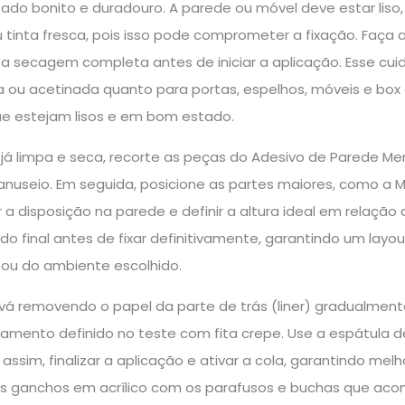
tado bonito e duradouro. A parede ou móvel deve estar liso,
u tinta fresca, pois isso pode comprometer a fixação. Faç
a secagem completa antes de iniciar a aplicação. Esse cu
ílica ou acetinada quanto para portas, espelhos, móveis e 
e estejam lisos e em bom estado.
 já limpa e seca, recorte as peças do Adesivo de Parede M
manuseio. Em seguida, posicione as partes maiores, como a 
 a disposição na parede e definir a altura ideal em relaçã
tado final antes de fixar definitivamente, garantindo um l
l ou do ambiente escolhido.
 vá removendo o papel da parte de trás (liner) gradualmente
amento definido no teste com fita crepe. Use a espátula d
 assim, finalizar a aplicação e ativar a cola, garantindo mel
os ganchos em acrílico com os parafusos e buchas que ac