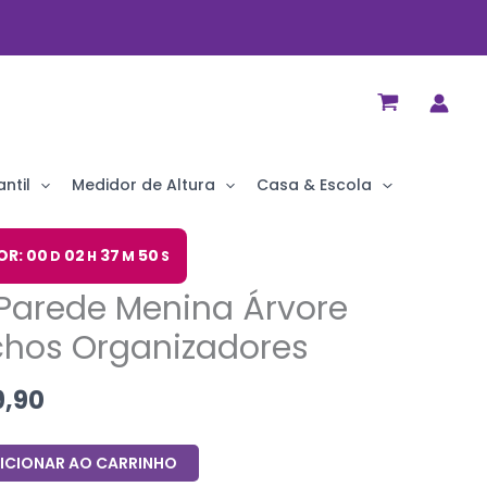
ntil
Medidor de Altura
Casa & Escola
O
OR: 00
02
37
49
D
H
M
S
preço
Parede Menina Árvore
al
atual
é:
hos Organizadores
,90.
R$ 149,90.
9,90
ICIONAR AO CARRINHO