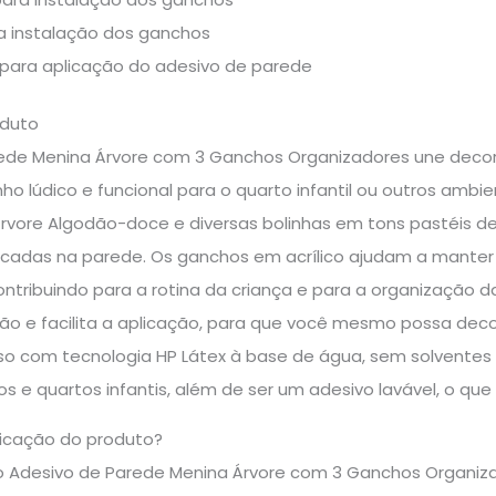
a instalação dos ganchos
 para aplicação do adesivo de parede
oduto
ede Menina Árvore com 3 Ganchos Organizadores une deco
ho lúdico e funcional para o quarto infantil ou outros ambie
Árvore Algodão-doce e diversas bolinhas em tons pastéis de ro
cadas na parede. Os ganchos em acrílico ajudam a manter 
tribuindo para a rotina da criança e para a organização da
são e facilita a aplicação, para que você mesmo possa decor
so com tecnologia HP Látex à base de água, sem solventes 
 e quartos infantis, além de ser um adesivo lavável, o que f
icação do produto?
 o Adesivo de Parede Menina Árvore com 3 Ganchos Organiza