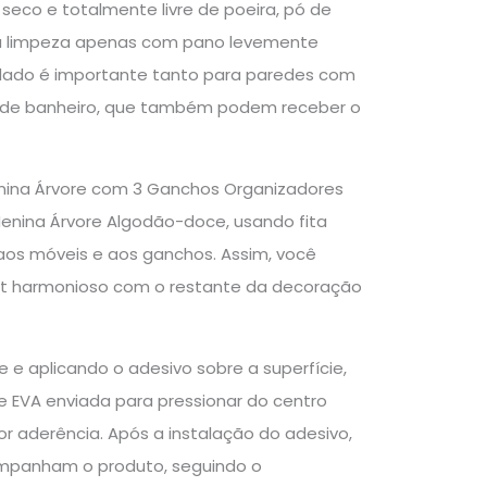
 seco e totalmente livre de poeira, pó de
a a limpeza apenas com pano levemente
idado é importante tanto para paredes com
box de banheiro, que também podem receber o
enina Árvore com 3 Ganchos Organizadores
Menina Árvore Algodão-doce, usando fita
o aos móveis e aos ganchos. Assim, você
ayout harmonioso com o restante da decoração
 e aplicando o adesivo sobre a superfície,
e EVA enviada para pressionar do centro
hor aderência. Após a instalação do adesivo,
ompanham o produto, seguindo o