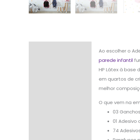
Descrição
Ao escolher o Ad
parede infantil
fun
Informação adicional
HP Látex à base d
Avaliações (0)
em quartos de cri
melhor composiçã
O que vem na e
03 Ganchos
01 Adesivo
74 Adesivo
Parafusos 