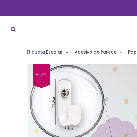
Ir
para
o
conteúdo
Etiqueta Escolar
Adesivo de Parede
Pap
-17%