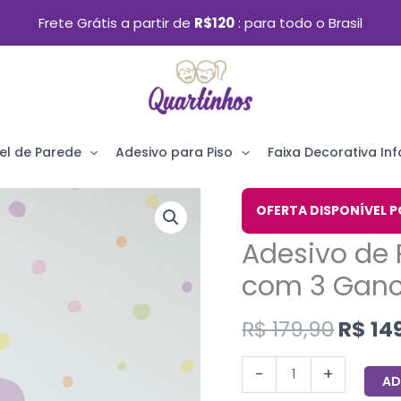
Frete Grátis a partir de
R$120
para todo o Brasil
el de Parede
Adesivo para Piso
Faixa Decorativa Infa
O
Adesivo
OFERTA DISPONÍVEL P
preço
de
Adesivo de 
origin
Parede
era:
com 3 Ganc
Menina
R$ 179
Árvore
R$
179,90
R$
14
com
3
-
+
AD
Ganchos