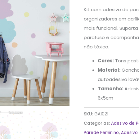
Organizadores
Kit com adesivo de pare
quantidade
organizadores em acríl
mais funcional. Suporta
parafuso e acompanha e
não tóxico.
Cores:
Tons pastei
Material:
Gancho 
autoadesivo lavá
Tamanho:
Adesiv
6x5cm
SKU:
GA1021
Categorias:
Adesivo de 
Parede Feminino
,
Adesivo 