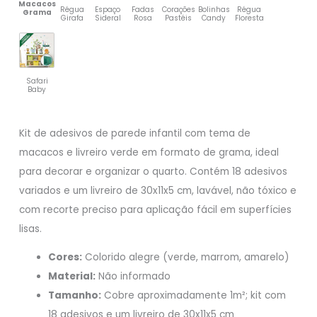
Macacos
Régua
Espaço
Fadas
Corações
Bolinhas
Régua
Grama
Girafa
Sideral
Rosa
Pastéis
Candy
Floresta
Safari
Baby
Kit de adesivos de parede infantil com tema de
macacos e livreiro verde em formato de grama, ideal
para decorar e organizar o quarto. Contém 18 adesivos
variados e um livreiro de 30x11x5 cm, lavável, não tóxico e
com recorte preciso para aplicação fácil em superfícies
lisas.
Cores:
Colorido alegre (verde, marrom, amarelo)
Material:
Não informado
Tamanho:
Cobre aproximadamente 1m²; kit com
18 adesivos e um livreiro de 30x11x5 cm