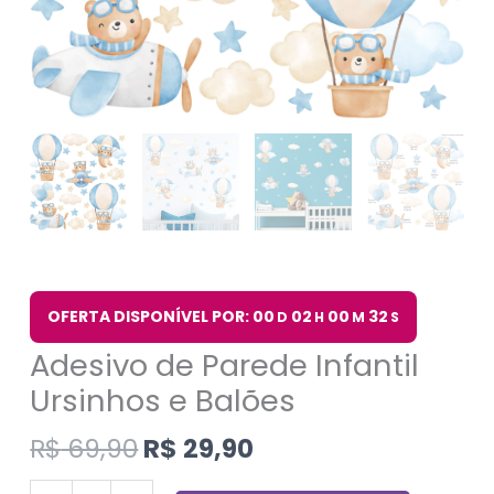
OFERTA DISPONÍVEL POR: 00
02
00
32
D
H
M
S
Adesivo de Parede Infantil
Ursinhos e Balões
R$
69,90
R$
29,90