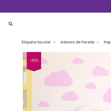
Ir
para
o
conteúdo
Etiqueta Escolar
Adesivo de Parede
Pap
-25%