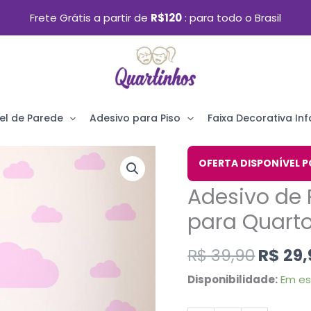
Frete Grátis a partir de
R$120
para todo o Brasil
el de Parede
Adesivo para Piso
Faixa Decorativa Infa
O
Adesivo
OFERTA DISPONÍVEL P
preço
de
Adesivo de
origin
Parede
era:
para Quarto 
Nuvens
R$ 39,
Rosa
R$
39,90
R$
29,
para
Disponibilidade:
Em e
Quarto
Infantil