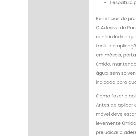
1 espátula 
Benefícios do pr
O Adesivo de Par
cenário lúdico qu
facilita a aplica
em móveis, portas
úmido, mantendo o
água, sem solven
indicado para qua
Como fazer a apl
Antes de aplicar 
móvel deve estar 
levemente úmido 
prejudicar a ader