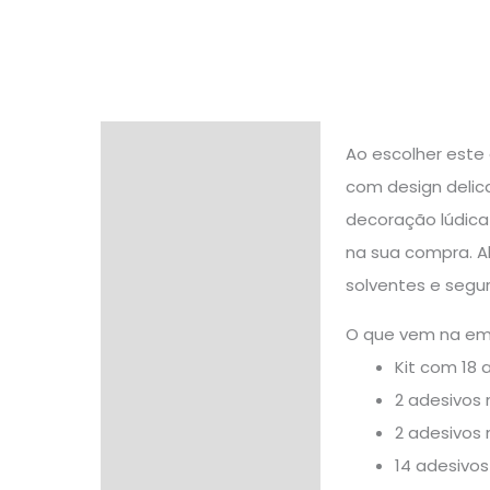
Descrição
Ao escolher este 
com design delic
Informação adicional
decoração lúdica
Avaliações (0)
na sua compra. A
solventes e segur
O que vem na e
Kit com 18 
2 adesivos 
2 adesivos 
14 adesivos