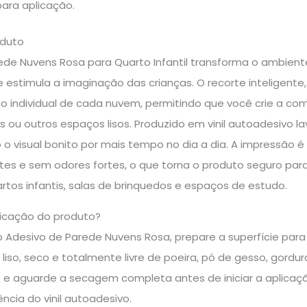
para aplicação.
oduto
ede Nuvens Rosa para Quarto Infantil transforma o ambient
e estimula a imaginação das crianças. O recorte inteligente,
ção individual de cada nuvem, permitindo que você crie a co
 ou outros espaços lisos. Produzido em vinil autoadesivo l
 visual bonito por mais tempo no dia a dia. A impressão é
tes e sem odores fortes, o que torna o produto seguro par
rtos infantis, salas de brinquedos e espaços de estudo.
icação do produto?
o Adesivo de Parede Nuvens Rosa, prepare a superfície para
liso, seco e totalmente livre de poeira, pó de gesso, gordu
e aguarde a secagem completa antes de iniciar a aplicaçã
ência do vinil autoadesivo.