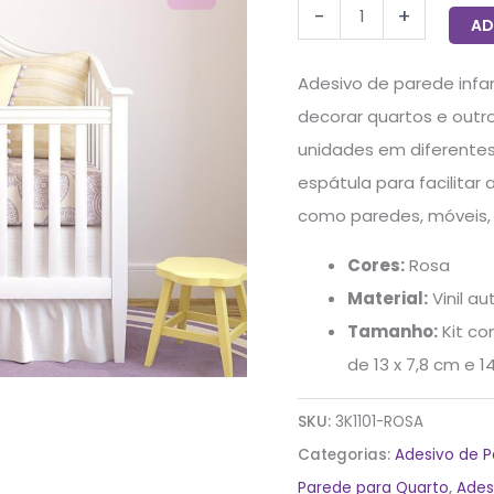
-
+
quantidade
AD
Adesivo de parede infan
decorar quartos e outr
unidades em diferentes
espátula para facilitar 
como paredes, móveis, 
Cores:
Rosa
Material:
Vinil a
Tamanho:
Kit co
de 13 x 7,8 cm e 1
SKU:
3K1101-ROSA
Categorias:
Adesivo de 
Parede para Quarto
,
Ades