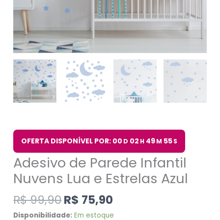
OFERTA DISPONÍVEL POR: 00
02
49
54
D
H
M
S
Adesivo de Parede Infantil
Nuvens Lua e Estrelas Azul
R$
99,90
R$
75,90
Disponibilidade:
Em estoque