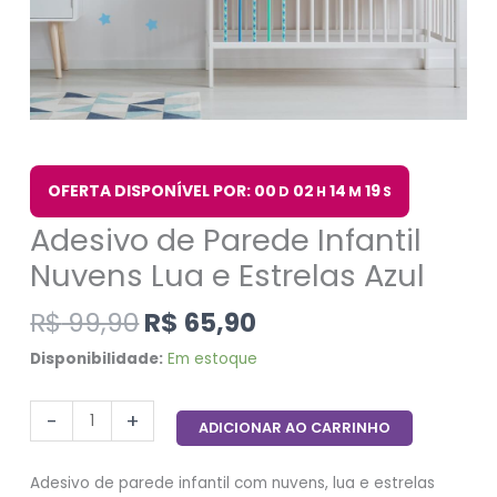
OFERTA DISPONÍVEL POR: 00
02
14
19
D
H
M
S
Adesivo de Parede Infantil
Nuvens Lua e Estrelas Azul
R$
99,90
R$
65,90
Disponibilidade:
Em estoque
-
+
ADICIONAR AO CARRINHO
Adesivo de parede infantil com nuvens, lua e estrelas