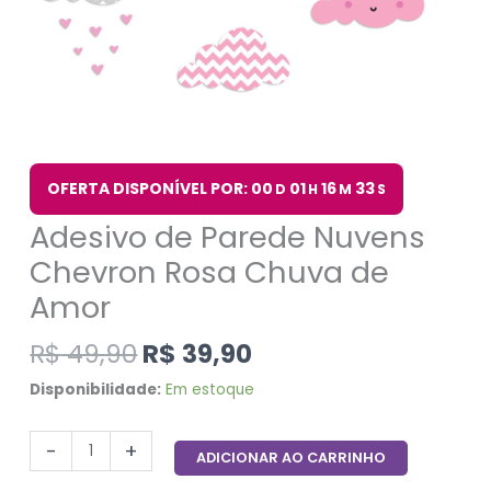
OFERTA DISPONÍVEL POR: 00
01
16
33
D
H
M
S
Adesivo de Parede Nuvens
Chevron Rosa Chuva de
Amor
R$
49,90
R$
39,90
Disponibilidade:
Em estoque
-
+
ADICIONAR AO CARRINHO