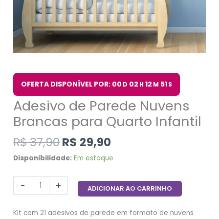
OFERTA DISPONÍVEL POR: 00
02
12
50
D
H
M
S
Adesivo de Parede Nuvens
Brancas para Quarto Infantil
R$
37,90
R$
29,90
Disponibilidade:
Em estoque
-
+
ADICIONAR AO CARRINHO
Kit com 21 adesivos de parede em formato de nuvens