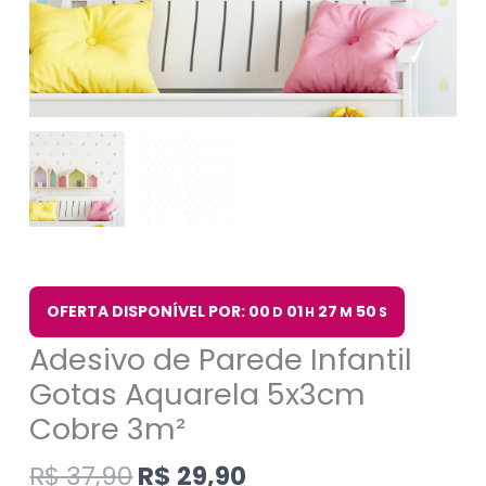
OFERTA DISPONÍVEL POR: 00
01
27
49
D
H
M
S
Adesivo de Parede Infantil
Gotas Aquarela 5x3cm
Cobre 3m²
R$
37,90
R$
29,90