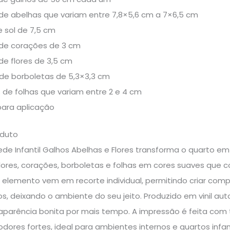
de abelhas que variam entre 7,8×5,6 cm a 7×6,5 cm
e sol de 7,5 cm
 de corações de 3 cm
de flores de 3,5 cm
de borboletas de 5,3×3,3 cm
 de folhas que variam entre 2 e 4 cm
para aplicação
oduto
de Infantil Galhos Abelhas e Flores transforma o quarto e
flores, corações, borboletas e folhas em cores suaves que
elemento vem em recorte individual, permitindo criar comp
s, deixando o ambiente do seu jeito. Produzido em vinil autoa
aparência bonita por mais tempo. A impressão é feita com 
dores fortes, ideal para ambientes internos e quartos infa