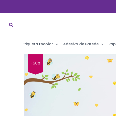
Ir
para
o
conteúdo
Etiqueta Escolar
Adesivo de Parede
Pap
-50%