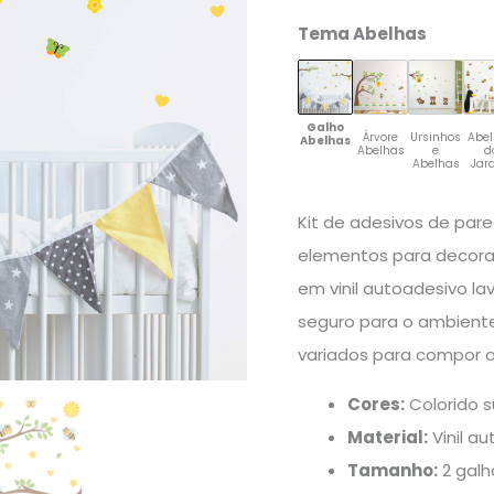
quantidade
Tema Abelhas
Galho
Árvore
Ursinhos
Abe
Abelhas
Abelhas
e
d
Abelhas
Jar
Kit de adesivos de pare
elementos para decorar
em vinil autoadesivo la
seguro para o ambiente
variados para compor a
Cores:
Colorido s
Material:
Vinil a
Tamanho:
2 galh