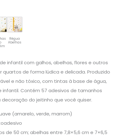
lhas
Régua
o
Abelhas
dim
de infantil com galhos, abelhas, flores e outros
 quartos de forma lúdica e delicada. Produzido
vável e não tóxico, com tintas à base de água,
 infantil. Contém 57 adesivos de tamanhos
 decoração do jeitinho que você quiser.
uave (amarelo, verde, marrom)
utoadesivo
os de 50 cm; abelhas entre 7,8×5,6 cm e 7×6,5