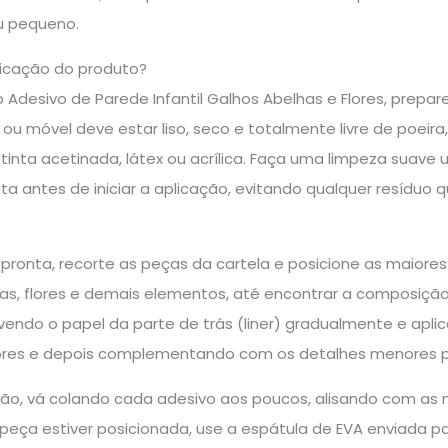
u pequeno.
icação do produto?
o Adesivo de Parede Infantil Galhos Abelhas e Flores, prepa
 ou móvel deve estar liso, seco e totalmente livre de poeira
nta acetinada, látex ou acrílica. Faça uma limpeza suav
antes de iniciar a aplicação, evitando qualquer resíduo qu
pronta, recorte as peças da cartela e posicione as maiores
has, flores e demais elementos, até encontrar a composiç
vendo o papel da parte de trás (liner) gradualmente e ap
res e depois complementando com os detalhes menores par
ção, vá colando cada adesivo aos poucos, alisando com as
peça estiver posicionada, use a espátula de EVA enviada pa