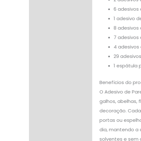
6 adesivos 
1 adesivo d
8 adesivos
7 adesivos 
4 adesivos 
29 adesivos
1 espátula 
Benefícios do pr
O Adesivo de Pare
galhos, abelhas, 
decoração. Cada 
portas ou espelho
dia, mantendo a 
solventes e sem o