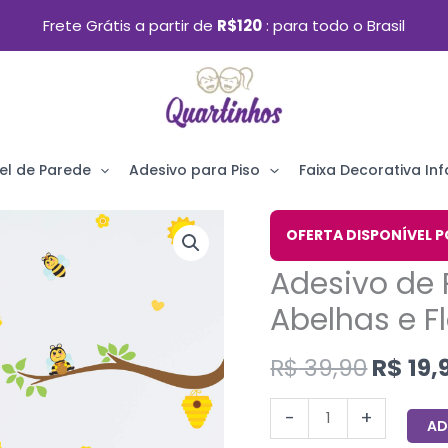
Frete Grátis a partir de
R$120
para todo o Brasil
el de Parede
Adesivo para Piso
Faixa Decorativa Infa
O
Adesivo
OFERTA DISPONÍVEL P
preço
de
Adesivo de 
origin
Parede
era:
Abelhas e F
Infantil
R$ 39,
Galhos
R$
39,90
R$
19,
Abelhas
e
-
+
AD
Flores