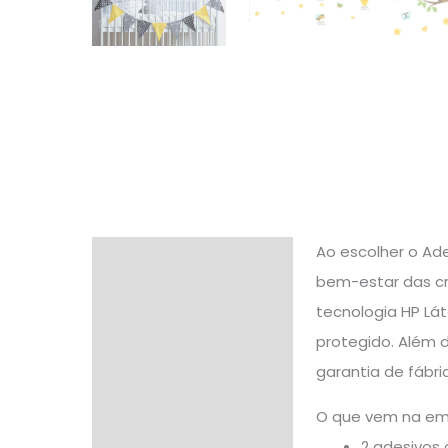
Ao escolher o Ade
Descrição
bem-estar das cr
Informação adicional
tecnologia HP Lát
protegido. Além 
Avaliações (0)
garantia de fábri
O que vem na e
2 adesivos