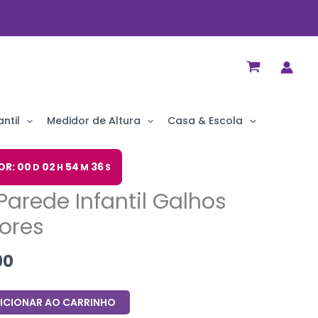
ntil
Medidor de Altura
Casa & Escola
O
OR: 00
02
54
35
D
H
M
S
preço
Parede Infantil Galhos
al
atual
é:
lores
90.
R$ 19,90.
90
ICIONAR AO CARRINHO