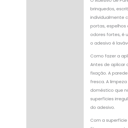
O Adesivo de Pared
brinquedos, escr
individualmente c
portas, espelhos
odores fortes, é 
o adesivo é lavá
Como fazer a apl
Antes de aplicar 
fixação. A parede
fresca. A limpez
doméstico que não
superfícies irreg
do adesivo.
Com a superfície