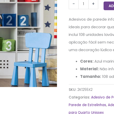
-
+
quantidade
AD
Adesivos de parede inf
ideais para decorar qua
inclui 108 unidades lav
aplicação fácil sem nece
uma decoração lúdica e 
Cores:
Azul mari
Material:
Não in
Tamanho:
108 ad
SKU:
2K1255X2
Categorias:
Adesivo de 
Parede de Estrelinhas
,
Ade
para Quarto Unissex