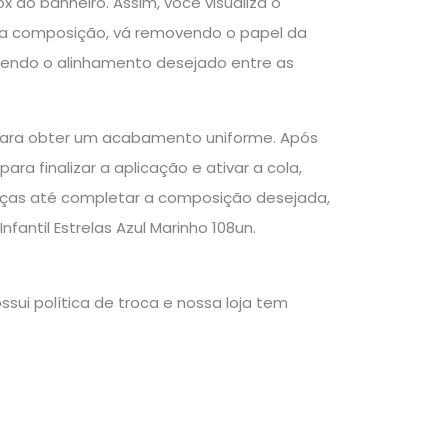
x do banheiro. Assim, você visualiza o
om a composição, vá removendo o papel da
tendo o alinhamento desejado entre as
o para obter um acabamento uniforme. Após
ra finalizar a aplicação e ativar a cola,
peças até completar a composição desejada,
antil Estrelas Azul Marinho 108un.
sui política de troca e nossa loja tem