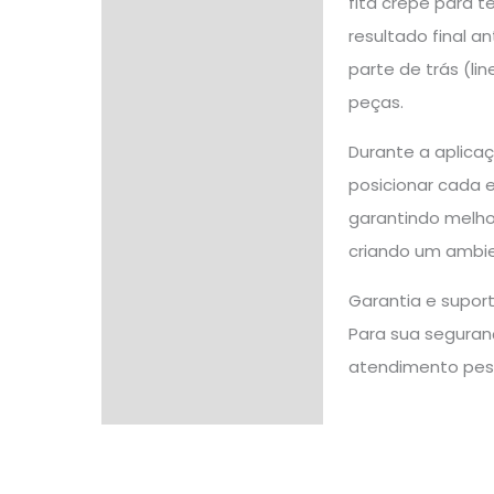
fita crepe para t
resultado final a
parte de trás (l
peças.
Durante a aplica
posicionar cada e
garantindo melho
criando um ambien
Garantia e supor
Para sua seguranç
atendimento pes