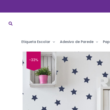
Ir
para
o
conteúdo
Etiqueta Escolar
Adesivo de Parede
Pap
-33%