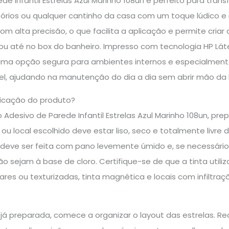
e Infantil Estrelas Azul Marinho 108un é perfeito para trans
itórios ou qualquer cantinho da casa com um toque lúdico e
om alta precisão, o que facilita a aplicação e permite cria
 ou até no box do banheiro. Impresso com tecnologia HP Lá
uma opção segura para ambientes internos e especialmente 
vel, ajudando na manutenção do dia a dia sem abrir mão da
icação do produto?
o Adesivo de Parede Infantil Estrelas Azul Marinho 108un, pr
 ou local escolhido deve estar liso, seco e totalmente livre 
a deve ser feita com pano levemente úmido e, se necessári
 sejam à base de cloro. Certifique-se de que a tinta utilizad
ulares ou texturizadas, tinta magnética e locais com infiltra
 já preparada, comece a organizar o layout das estrelas. R