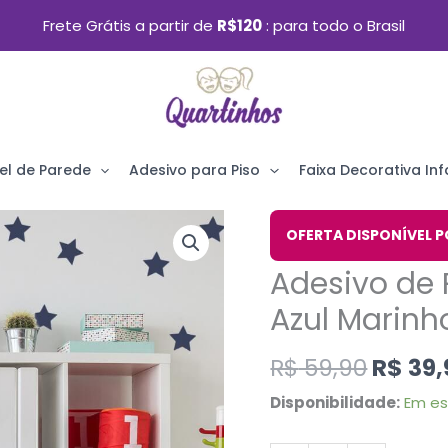
Frete Grátis a partir de
R$120
para todo o Brasil
el de Parede
Adesivo para Piso
Faixa Decorativa Infa
O
Adesivo
OFERTA DISPONÍVEL P
preço
de
Adesivo de P
origin
Parede
era:
Azul Marinh
Infantil
R$ 59,
Estrelas
R$
59,90
R$
39,
Azul
Disponibilidade:
Em e
Marinho
108un