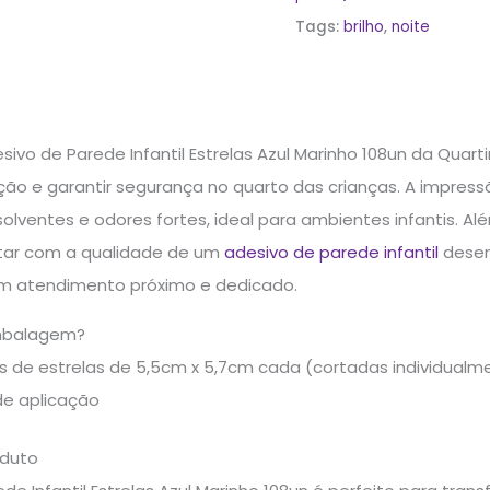
Tags:
brilho
,
noite
sivo de Parede Infantil Estrelas Azul Marinho 108un da Qua
ação e garantir segurança no quarto das crianças. A impres
 solventes e odores fortes, ideal para ambientes infantis. 
tar com a qualidade de um
adesivo de parede infantil
desen
om atendimento próximo e dedicado.
mbalagem?
s de estrelas de 5,5cm x 5,7cm cada (cortadas individualm
de aplicação
oduto