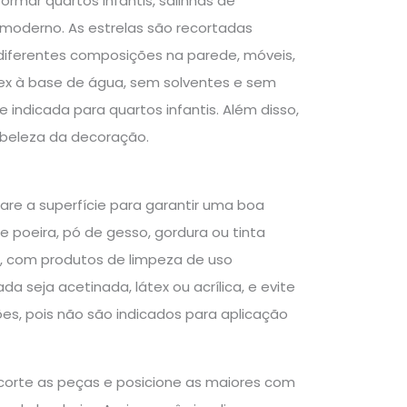
formar quartos infantis, salinhas de
 moderno. As estrelas são recortadas
r diferentes composições na parede, móveis,
tex à base de água, sem solventes e sem
indicada para quartos infantis. Além disso,
 beleza da decoração.
epare a superfície para garantir uma boa
de poeira, pó de gesso, gordura ou tinta
o, com produtos de limpeza de uso
a seja acetinada, látex ou acrílica, e evite
ções, pois não são indicados para aplicação
ecorte as peças e posicione as maiores com