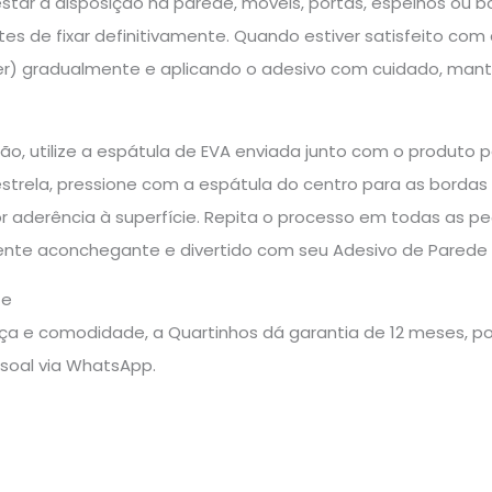
estar a disposição na parede, móveis, portas, espelhos ou bo
ntes de fixar definitivamente. Quando estiver satisfeito c
iner) gradualmente e aplicando o adesivo com cuidado, man
ção, utilize a espátula de EVA enviada junto com o produt
strela, pressione com a espátula do centro para as bordas pa
r aderência à superfície. Repita o processo em todas as 
te aconchegante e divertido com seu Adesivo de Parede Inf
te
a e comodidade, a Quartinhos dá garantia de 12 meses, pos
soal via WhatsApp.