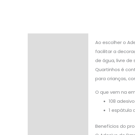
Descrição
Ao escolher o Ade
facilitar a decor
Informação adicional
de água, livre de
Avaliações (0)
Quartinhos é con
para crianças, c
O que vem na e
108 adesivo
1 espátula 
Benefícios do pr