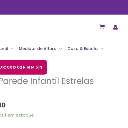
ntil
Medidor de Altura
Casa & Escola
O
OR: 00
02
14
50
D
H
M
S
preço
arede Infantil Estrelas
al
atual
é:
90.
R$ 12,90.
90
s 1 em estoque