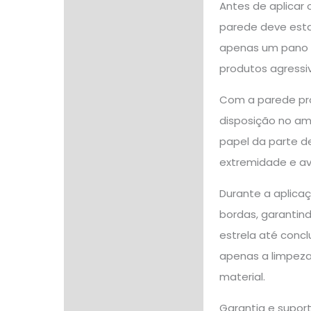
Antes de aplicar 
parede deve estar
apenas um pano l
produtos agressi
Com a parede pron
disposição no am
papel da parte d
extremidade e a
Durante a aplicaç
bordas, garantind
estrela até concl
apenas a limpeza
material.
Garantia e supor