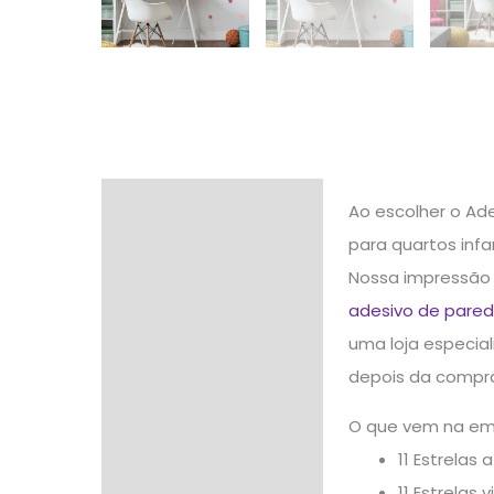
Descrição
Ao escolher o Ade
para quartos infa
Informação adicional
Nossa impressão 
Avaliações (3)
adesivo de parede
uma loja especial
depois da compr
O que vem na e
11 Estrelas
11 Estrelas