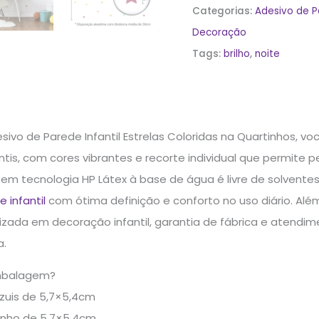
Categorias:
Adesivo de 
Decoração
Tags:
brilho
,
noite
sivo de Parede Infantil Estrelas Coloridas na Quartinhos,
ntis, com cores vibrantes e recorte individual que permite 
em tecnologia HP Látex à base de água é livre de solventes
 infantil
com ótima definição e conforto no uso diário. Alé
izada em decoração infantil, garantia de fábrica e atendim
a.
mbalagem?
 azuis de 5,7×5,4cm
 vinho de 5,7×5,4cm