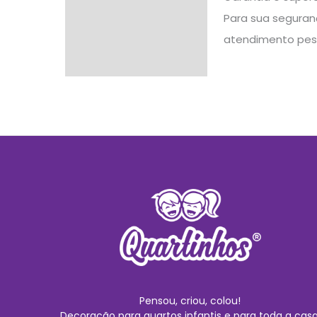
Para sua seguranç
atendimento pes
Pensou, criou, colou!
Decoração para quartos infantis e para toda a casa