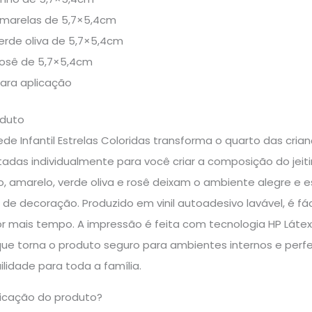
 amarelas de 5,7×5,4cm
 verde oliva de 5,7×5,4cm
 rosê de 5,7×5,4cm
para aplicação
oduto
de Infantil Estrelas Coloridas transforma o quarto das cri
tadas individualmente para você criar a composição do jeit
ho, amarelo, verde oliva e rosê deixam o ambiente alegre e
de decoração. Produzido em vinil autoadesivo lavável, é fáci
r mais tempo. A impressão é feita com tecnologia HP Láte
que torna o produto seguro para ambientes internos e perfei
ilidade para toda a família.
icação do produto?