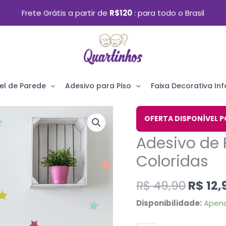
Frete Grátis a partir de
R$120
para todo o Brasil
el de Parede
Adesivo para Piso
Faixa Decorativa Infa
O
Adesivo
OFERTA DISPONÍVEL P
preço
de
Adesivo de P
origin
Parede
era:
Coloridas
Infantil
R$ 49,
Estrelas
R$
49,90
R$
12,
Coloridas
Disponibilidade:
Apena
quantidade