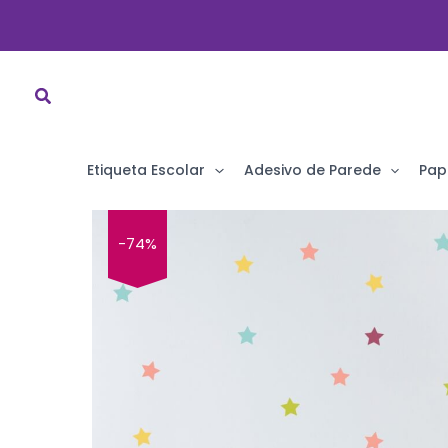
Ir
para
o
conteúdo
Etiqueta Escolar
Adesivo de Parede
Pap
-74%