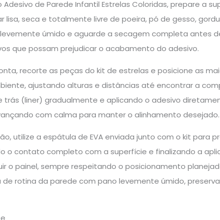
o Adesivo de Parede Infantil Estrelas Coloridas, prepare a su
 lisa, seca e totalmente livre de poeira, pó de gesso, gord
evemente úmido e aguarde a secagem completa antes de i
vos que possam prejudicar o acabamento do adesivo.
ta, recorte as peças do kit de estrelas e posicione as mai
biente, ajustando alturas e distâncias até encontrar a com
e trás (liner) gradualmente e aplicando o adesivo diretam
vançando com calma para manter o alinhamento desejado.
ão, utilize a espátula de EVA enviada junto com o kit para p
o o contato completo com a superfície e finalizando a apli
uir o painel, sempre respeitando o posicionamento planejad
 de rotina da parede com pano levemente úmido, preservand
te