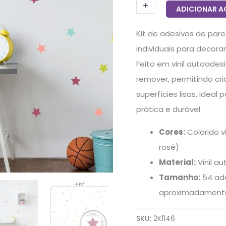
+
-
ADICIONAR A
Kit de adesivos de pare
individuais para decora
Feito em vinil autoadesi
remover, permitindo cr
superfícies lisas. Idea
prática e durável.
Cores:
Colorido vi
rosê)
Material:
Vinil a
Tamanho:
54 ade
aproximadamente
SKU:
2K1146