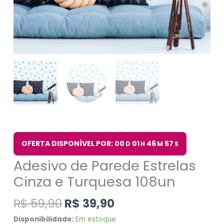
OFERTA DISPONÍVEL POR: 00
01
46
56
D
H
M
S
Adesivo de Parede Estrelas
Cinza e Turquesa 108un
R$
59,90
R$
39,90
Disponibilidade:
Em estoque