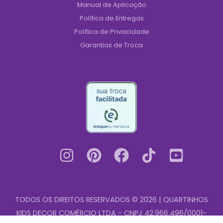
Manual de Aplicação
Política de Entregas
Política de Privacidade
Garantias de Troca
TODOS OS DIREITOS RESERVADOS © 2026 | QUARTINHOS
KIDS DECOR COMÉRCIO LTDA - CNPJ 42.966.496/0001-
Adesivo