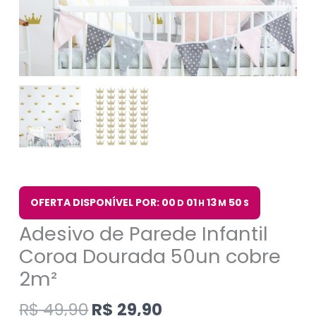
OFERTA DISPONÍVEL POR: 00
01
13
49
D
H
M
S
Adesivo de Parede Infantil
Coroa Dourada 50un cobre
2m²
R$
49,90
R$
29,90