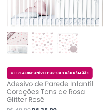
OFERTA DISPONÍVEL POR: 00
03
06
33
D
H
M
S
Adesivo de Parede Infantil
Corações Tons de Rosa
Glitter Rosê