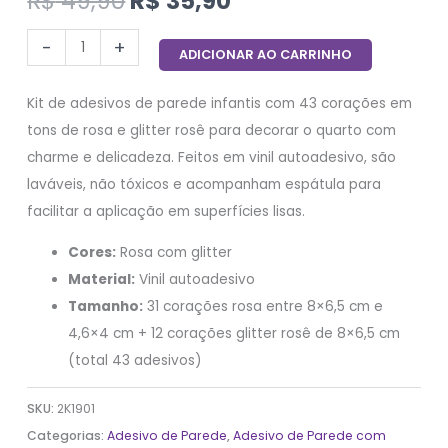
R$
49,90
R$
35,90
-
+
ADICIONAR AO CARRINHO
Kit de adesivos de parede infantis com 43 corações em
tons de rosa e glitter rosê para decorar o quarto com
charme e delicadeza. Feitos em vinil autoadesivo, são
laváveis, não tóxicos e acompanham espátula para
facilitar a aplicação em superfícies lisas.
Cores:
Rosa com glitter
Material:
Vinil autoadesivo
Tamanho:
31 corações rosa entre 8×6,5 cm e
4,6×4 cm + 12 corações glitter rosê de 8×6,5 cm
(total 43 adesivos)
SKU:
2K1901
Categorias:
Adesivo de Parede
,
Adesivo de Parede com