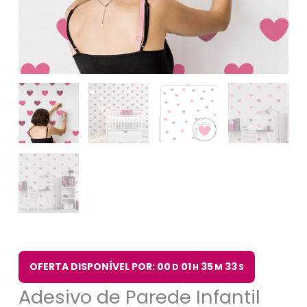
OFERTA DISPONÍVEL POR: 00
01
35
33
D
H
M
S
Adesivo de Parede Infantil